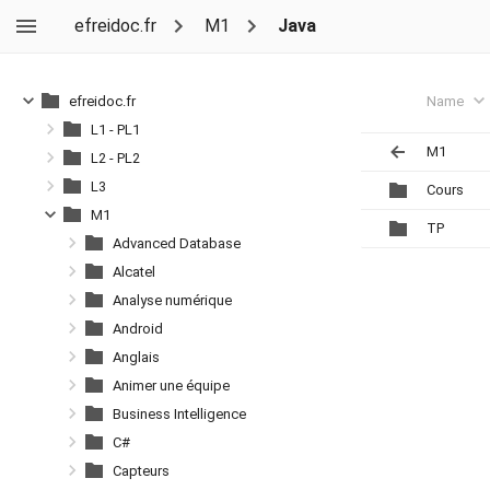
efreidoc.fr
M1
Java
Name
efreidoc.fr
L1 - PL1
M1
L2 - PL2
L3
Cours
M1
TP
Advanced Database
Alcatel
Analyse numérique
Android
Anglais
Animer une équipe
Business Intelligence
C#
Capteurs