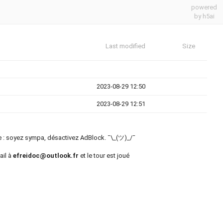
powered
by h5ai
Last modified
Size
2023-08-29 12:50
2023-08-29 12:51
ite : soyez sympa, désactivez AdBlock. ¯\_(ツ)_/¯
ail à
efreidoc@outlook.fr
et le tour est joué